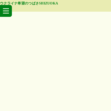
ウクライナ希望のつばさSHIZUOKA
[%title%]
[%article_date_notime_wa%]
[%lead%]
[%list_start%]
[%list_end%]
[%article%]